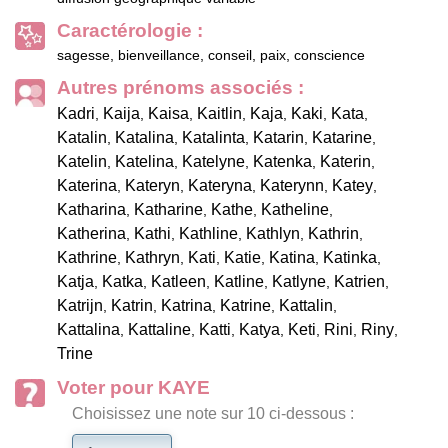
Caractérologie :
sagesse, bienveillance, conseil, paix, conscience
Autres prénoms associés :
Kadri
Kaija
Kaisa
Kaitlin
Kaja
Kaki
Kata
,
,
,
,
,
,
,
Katalin
Katalina
Katalinta
Katarin
Katarine
,
,
,
,
,
Katelin
Katelina
Katelyne
Katenka
Katerin
,
,
,
,
,
Katerina
Kateryn
Kateryna
Katerynn
Katey
,
,
,
,
,
Katharina
Katharine
Kathe
Katheline
,
,
,
,
Katherina
Kathi
Kathline
Kathlyn
Kathrin
,
,
,
,
,
Kathrine
Kathryn
Kati
Katie
Katina
Katinka
,
,
,
,
,
,
Katja
Katka
Katleen
Katline
Katlyne
Katrien
,
,
,
,
,
,
Katrijn
Katrin
Katrina
Katrine
Kattalin
,
,
,
,
,
Kattalina
Kattaline
Katti
Katya
Keti
Rini
Riny
,
,
,
,
,
,
,
Trine
Voter pour KAYE
Choisissez une note sur 10 ci-dessous :