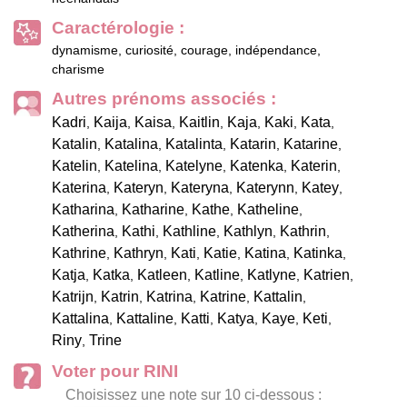
Caractérologie :
dynamisme, curiosité, courage, indépendance,
charisme
Autres prénoms associés :
Kadri
Kaija
Kaisa
Kaitlin
Kaja
Kaki
Kata
,
,
,
,
,
,
,
Katalin
Katalina
Katalinta
Katarin
Katarine
,
,
,
,
,
Katelin
Katelina
Katelyne
Katenka
Katerin
,
,
,
,
,
Katerina
Kateryn
Kateryna
Katerynn
Katey
,
,
,
,
,
Katharina
Katharine
Kathe
Katheline
,
,
,
,
Katherina
Kathi
Kathline
Kathlyn
Kathrin
,
,
,
,
,
Kathrine
Kathryn
Kati
Katie
Katina
Katinka
,
,
,
,
,
,
Katja
Katka
Katleen
Katline
Katlyne
Katrien
,
,
,
,
,
,
Katrijn
Katrin
Katrina
Katrine
Kattalin
,
,
,
,
,
Kattalina
Kattaline
Katti
Katya
Kaye
Keti
,
,
,
,
,
,
Riny
Trine
,
Voter pour RINI
Choisissez une note sur 10 ci-dessous :