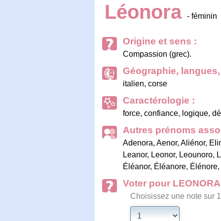
Léonora
- féminin
Origine et sens :
Compassion (grec).
Géographie, langues, 
italien, corse
Caractérologie :
force, confiance, logique, d
Autres prénoms assoc
Adenora
,
Aenor
,
Aliénor
,
Eli
Leanor
,
Leonor
,
Leounoro
,
L
Éléanor
,
Éléanore
,
Élénore
Voter pour LEONORA
Choisissez une note sur 1