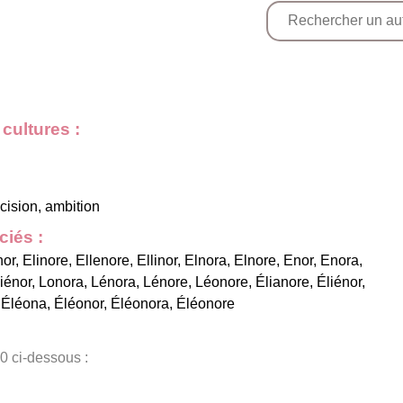
cultures :
écision, ambition
iés :
nor
,
Elinore
,
Ellenore
,
Ellinor
,
Elnora
,
Elnore
,
Enor
,
Enora
,
iénor
,
Lonora
,
Lénora
,
Lénore
,
Léonore
,
Élianore
,
Éliénor
,
,
Éléona
,
Éléonor
,
Éléonora
,
Éléonore
0 ci-dessous :