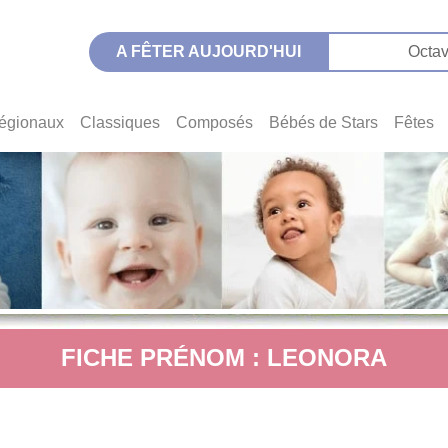
A FÊTER AUJOURD'HUI
Octav
égionaux
Classiques
Composés
Bébés de Stars
Fêtes
FICHE PRÉNOM : LEONORA