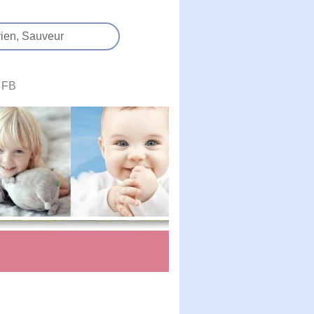
ien,
Sauveur
FB