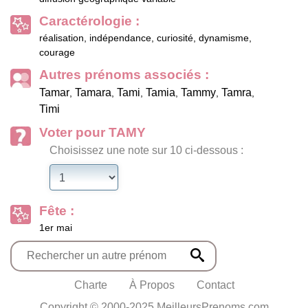
Caractérologie :
réalisation, indépendance, curiosité, dynamisme,
courage
Autres prénoms associés :
Tamar
Tamara
Tami
Tamia
Tammy
Tamra
,
,
,
,
,
,
Timi
Voter pour TAMY
Choisissez une note sur 10 ci-dessous :
Fête :
1er mai
Charte
À Propos
Contact
Copyright © 2000-2025 MeilleursPrenoms.com