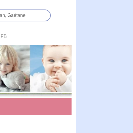
an,
Gaétane
FB