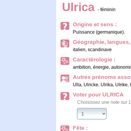
Ulrica
- féminin
Origine et sens :
Puissance (germanique).
Géographie, langues, 
italien, scandinave
Caractérologie :
ambition, énergie, autonomie
Autres prénoms assoc
Ulla
,
Ulricke
,
Ulrika
,
Ulrike
,
Voter pour ULRICA
Choisissez une note sur 1
Fête :