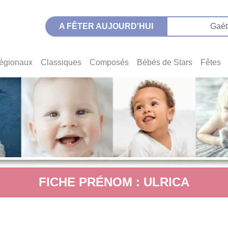
A FÊTER AUJOURD'HUI
Gaét
égionaux
Classiques
Composés
Bébés de Stars
Fêtes
FICHE PRÉNOM : ULRICA