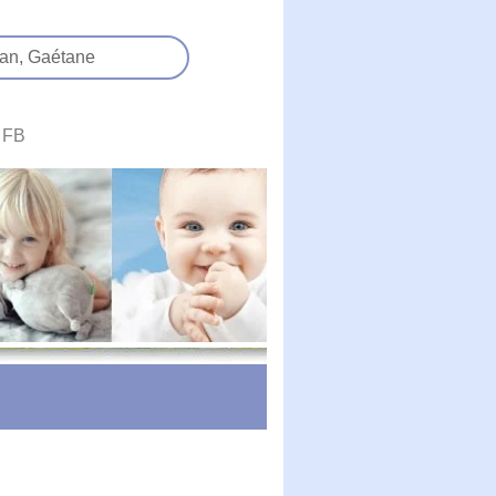
an,
Gaétane
FB