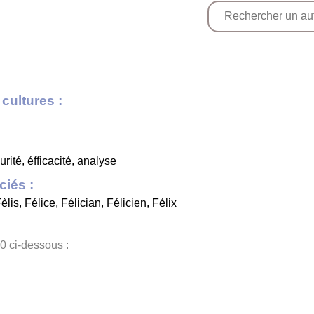
cultures :
rité, éfficacité, analyse
iés :
èlis
,
Félice
,
Félician
,
Félicien
,
Félix
0 ci-dessous :