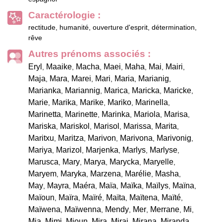
Caractérologie :
rectitude, humanité, ouverture d'esprit, détermination,
rêve
Autres prénoms associés :
Eryl
Maaike
Macha
Maei
Maha
Mai
Mairi
,
,
,
,
,
,
,
Maja
Mara
Marei
Mari
Maria
Marianig
,
,
,
,
,
,
Marianka
Mariannig
Marica
Maricka
Maricke
,
,
,
,
,
Marie
Marika
Marike
Mariko
Marinella
,
,
,
,
,
Marinetta
Marinette
Marinka
Mariola
Marisa
,
,
,
,
,
Mariska
Mariskol
Marisol
Marissa
Marita
,
,
,
,
,
Maritxu
Maritza
Marivon
Marivona
Marivonig
,
,
,
,
,
Mariya
Marizol
Marjenka
Marlys
Marlyse
,
,
,
,
,
Marusca
Mary
Marya
Marycka
Maryelle
,
,
,
,
,
Maryem
Maryka
Marzena
Marélie
Masha
,
,
,
,
,
May
Mayra
Maéra
Maïa
Maïka
Maïlys
Maïna
,
,
,
,
,
,
,
Maïoun
Maïra
Maïré
Maïta
Maïtena
Maïté
,
,
,
,
,
,
Maïwena
Maïwenna
Mendy
Mer
Merrane
Mi
,
,
,
,
,
,
Mia
Mimi
Mioun
Mira
Mirai
Mirana
Miranda
,
,
,
,
,
,
,