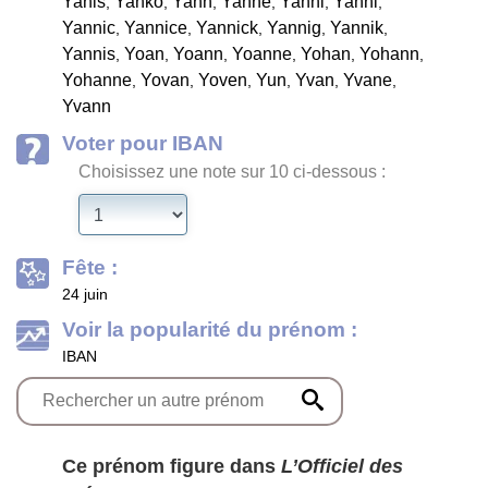
Yanis
Yanko
Yann
Yanne
Yanni
Yanni
,
,
,
,
,
,
Yannic
Yannice
Yannick
Yannig
Yannik
,
,
,
,
,
Yannis
Yoan
Yoann
Yoanne
Yohan
Yohann
,
,
,
,
,
,
Yohanne
Yovan
Yoven
Yun
Yvan
Yvane
,
,
,
,
,
,
Yvann
Voter pour IBAN
Choisissez une note sur 10 ci-dessous :
Fête :
24 juin
Voir la popularité du prénom :
IBAN
Ce prénom figure dans
L’Officiel des