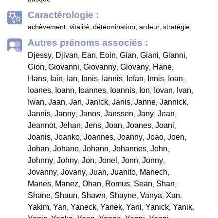
Caractérologie :
achèvement, vitalité, détermination, ardeur, stratégie
Autres prénoms associés :
Djessy
Djivan
Ean
Eoin
Gian
Giani
Gianni
,
,
,
,
,
,
,
Gion
Giovanni
Giovanny
Giovany
Hane
,
,
,
,
,
Hans
Iain
Ian
Ianis
Iannis
Iefan
Innis
Ioan
,
,
,
,
,
,
,
,
Ioanes
Ioann
Ioannes
Ioannis
Ion
Iovan
Ivan
,
,
,
,
,
,
,
Iwan
Jaan
Jan
Janick
Janis
Janne
Jannick
,
,
,
,
,
,
,
Jannis
Janny
Janos
Janssen
Jany
Jean
,
,
,
,
,
,
Jeannot
Jehan
Jens
Joan
Joanes
Joani
,
,
,
,
,
,
Joanis
Joanko
Joannes
Joanny
Joao
Joen
,
,
,
,
,
,
Johan
Johane
Johann
Johannes
John
,
,
,
,
,
Johnny
Johny
Jon
Jonel
Jonn
Jonny
,
,
,
,
,
,
Jovanny
Jovany
Juan
Juanito
Manech
,
,
,
,
,
Manes
Manez
Ohan
Romus
Sean
Shan
,
,
,
,
,
,
Shane
Shaun
Shawn
Shayne
Vanya
Xan
,
,
,
,
,
,
Yakim
Yan
Yaneck
Yanek
Yani
Yanick
Yanik
,
,
,
,
,
,
,