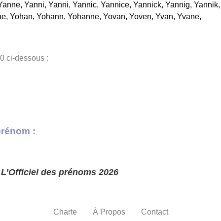
Yanne
,
Yanni
,
Yanni
,
Yannic
,
Yannice
,
Yannick
,
Yannig
,
Yannik
,
ne
,
Yohan
,
Yohann
,
Yohanne
,
Yovan
,
Yoven
,
Yvan
,
Yvane
,
0 ci-dessous :
prénom :
s
L’Officiel des prénoms 2026
Charte
À Propos
Contact