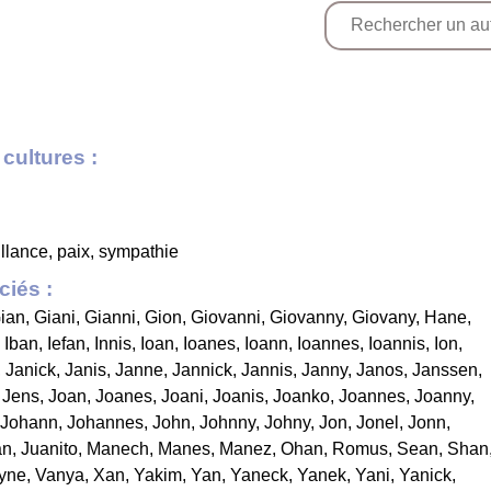
cultures :
llance, paix, sympathie
iés :
ian
,
Giani
,
Gianni
,
Gion
,
Giovanni
,
Giovanny
,
Giovany
,
Hane
,
,
Iban
,
Iefan
,
Innis
,
Ioan
,
Ioanes
,
Ioann
,
Ioannes
,
Ioannis
,
Ion
,
,
Janick
,
Janis
,
Janne
,
Jannick
,
Jannis
,
Janny
,
Janos
,
Janssen
,
,
Jens
,
Joan
,
Joanes
,
Joani
,
Joanis
,
Joanko
,
Joannes
,
Joanny
,
Johann
,
Johannes
,
John
,
Johnny
,
Johny
,
Jon
,
Jonel
,
Jonn
,
an
,
Juanito
,
Manech
,
Manes
,
Manez
,
Ohan
,
Romus
,
Sean
,
Shan
yne
,
Vanya
,
Xan
,
Yakim
,
Yan
,
Yaneck
,
Yanek
,
Yani
,
Yanick
,