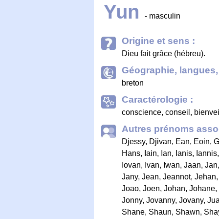
Yun
- masculin
Origine et sens :
Dieu fait grâce (hébreu).
Géographie, langues, 
breton
Caractérologie :
conscience, conseil, bienvei
Autres prénoms assoc
Djessy
,
Djivan
,
Ean
,
Eoin
,
G
Hans
,
Iain
,
Ian
,
Ianis
,
Iannis
Iovan
,
Ivan
,
Iwan
,
Jaan
,
Jan
Jany
,
Jean
,
Jeannot
,
Jehan
Joao
,
Joen
,
Johan
,
Johane
,
Jonny
,
Jovanny
,
Jovany
,
Ju
Shane
,
Shaun
,
Shawn
,
Sha