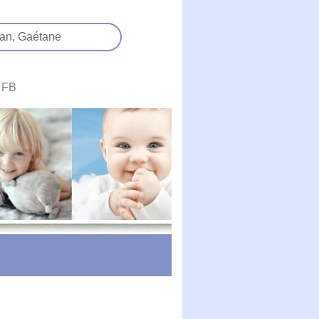
an,
Gaétane
FB