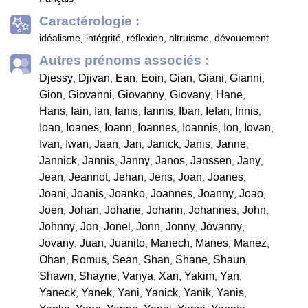
Caractérologie :
idéalisme, intégrité, réflexion, altruisme, dévouement
Autres prénoms associés :
Djessy
Djivan
Ean
Eoin
Gian
Giani
Gianni
,
,
,
,
,
,
,
Gion
Giovanni
Giovanny
Giovany
Hane
,
,
,
,
,
Hans
Iain
Ian
Ianis
Iannis
Iban
Iefan
Innis
,
,
,
,
,
,
,
,
Ioan
Ioanes
Ioann
Ioannes
Ioannis
Ion
Iovan
,
,
,
,
,
,
,
Ivan
Iwan
Jaan
Jan
Janick
Janis
Janne
,
,
,
,
,
,
,
Jannick
Jannis
Janny
Janos
Janssen
Jany
,
,
,
,
,
,
Jean
Jeannot
Jehan
Jens
Joan
Joanes
,
,
,
,
,
,
Joani
Joanis
Joanko
Joannes
Joanny
Joao
,
,
,
,
,
,
Joen
Johan
Johane
Johann
Johannes
John
,
,
,
,
,
,
Johnny
Jon
Jonel
Jonn
Jonny
Jovanny
,
,
,
,
,
,
Jovany
Juan
Juanito
Manech
Manes
Manez
,
,
,
,
,
,
Ohan
Romus
Sean
Shan
Shane
Shaun
,
,
,
,
,
,
Shawn
Shayne
Vanya
Xan
Yakim
Yan
,
,
,
,
,
,
Yaneck
Yanek
Yani
Yanick
Yanik
Yanis
,
,
,
,
,
,