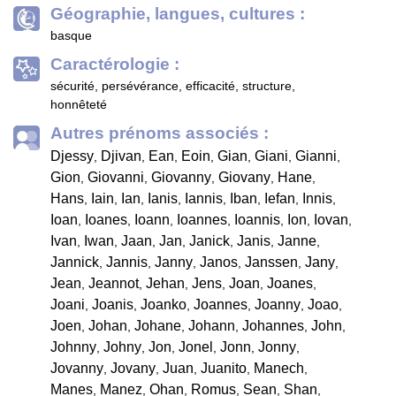
Géographie, langues, cultures :
basque
Caractérologie :
sécurité, persévérance, efficacité, structure,
honnêteté
Autres prénoms associés :
Djessy
Djivan
Ean
Eoin
Gian
Giani
Gianni
,
,
,
,
,
,
,
Gion
Giovanni
Giovanny
Giovany
Hane
,
,
,
,
,
Hans
Iain
Ian
Ianis
Iannis
Iban
Iefan
Innis
,
,
,
,
,
,
,
,
Ioan
Ioanes
Ioann
Ioannes
Ioannis
Ion
Iovan
,
,
,
,
,
,
,
Ivan
Iwan
Jaan
Jan
Janick
Janis
Janne
,
,
,
,
,
,
,
Jannick
Jannis
Janny
Janos
Janssen
Jany
,
,
,
,
,
,
Jean
Jeannot
Jehan
Jens
Joan
Joanes
,
,
,
,
,
,
Joani
Joanis
Joanko
Joannes
Joanny
Joao
,
,
,
,
,
,
Joen
Johan
Johane
Johann
Johannes
John
,
,
,
,
,
,
Johnny
Johny
Jon
Jonel
Jonn
Jonny
,
,
,
,
,
,
Jovanny
Jovany
Juan
Juanito
Manech
,
,
,
,
,
Manes
Manez
Ohan
Romus
Sean
Shan
,
,
,
,
,
,